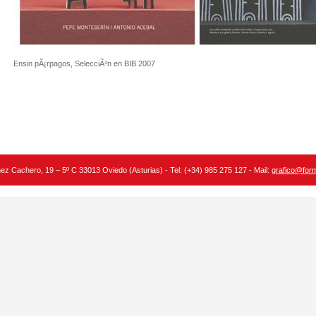
Ensin pÃ¡rpagos, SelecciÃ³n en BIB 2007
nez Cachero, 19 – 5º C 33013 Oviedo (Asturias) - Tel: (+34) 985 275 127 - Mail:
grafico@for